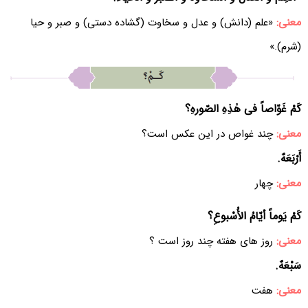
معنی:
«علم (دانش) و عدل و سخاوت (گشاده دستی) و صبر و حیا
(شرم).»
کَمْ غَوّاصاً فی هٰذِهِ الصّورهِ؟
معنی:
چند غواص در این عکس است؟
أَرْبَعَهٌ.
معنی:
چهار
کَمْ یَوماً أیّامُ الأُسْبوعِ؟
معنی:
روز های هفته چند روز است ؟
سَبْعَهٌ.
معنی:
هفت