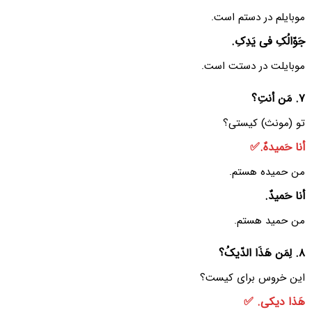
موبایلم در دستم است.
جَوّالُکِ فی یَدِکِ.
موبایلت در دستت است.
٧. مَن أنتِ؟
تو (مونث) کیستی؟
أنا حَمیدهٌ.✅
من حمیده هستم.
أنا حَمیدٌ.
من حمید هستم.
٨. لِمَن هَذَا الدّیکُ؟
این خروس برای کیست؟
هَذا دیکی. ✅