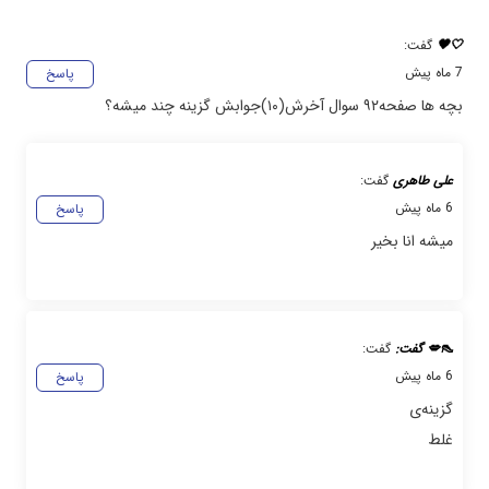
🤍🖤
گفت:
7 ماه پیش
پاسخ
بچه ها صفحه۹۲ سوال آخرش(۱۰)جوابش گزینه چند میشه؟
علی طاهری
گفت:
6 ماه پیش
پاسخ
میشه انا بخیر
👠💋 گفت:
گفت:
6 ماه پیش
پاسخ
گزینه‌ی
غلط