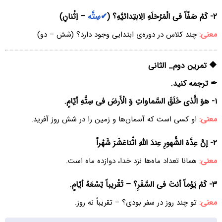
۲- کَمْ صَفّاً فی الْمَرْحَلَهِ الِابتِدائیَّهِ؟ (
✔سِتَّه
– اِثْنانِ)
معنی:
چند کلاس در دوره‌ی ابتدایی وجود دارد؟ (شش – دو)
🔶 تمرین دوم_ الثانی
✒ ترجمه کنید.
۱- هوَ الَّذی خَلَقَ السَّماواتِ وَ الْأَرضَ فی سِتَّهِ أیّامٍ.
معنی:
او کسی است که آسمان‌ها و زمین را در شش روز آفرید.
۲- إنَّ عِدَّهَ الشُّهورِ عِندَ اللّهِ اثْناعَشَرَ شَهْراً
معنی:
همانا تعداد ماه‌ها نزد خدا، دوازده ماه است.
۳- کَمْ یَوْماً أنتَ فی السَّفَرِ؟ – تَقْریباً تِسْعَهُ أیّامٍ.
معنی:
تو چند روز در سفر بودی؟ – تقریباً نه روز.