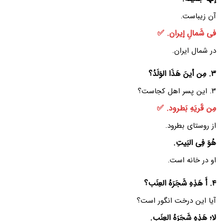
آن زیباست.
فی شَمالِ إیران. ✅
در شمال ایران.
۳. مِن أینَ هَذَا الوَلَدُ؟
۳. این پسر اهل کجاست؟
مِن قَریَهِ بَطرود. ✅
از روستای بطرود.
هُوَ فِی البَیتِ.
او در خانه است.
۴. أَ هَذِهِ شَجَرَهُ العِنَب؟
آیا این درخت انگور است؟
لا؛ هَذِهِ شَجَرَهُ العِنَب.