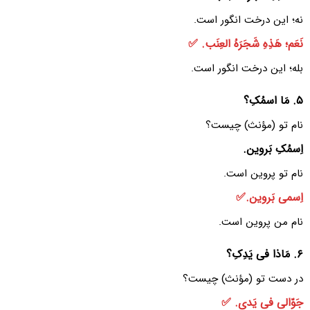
نه؛ این درخت انگور است.
نَعَم؛ هَذِهِ شَجَرَهُ العِنَب. ✅
بله؛ این درخت انگور است.
۵. مَا اسمُکِ؟
نام تو (مؤنث) چیست؟
اِسمُکِ بَروین.
نام تو پروین است.
اِسمی بَروین.✅
نام من پروین است.
۶. مَاذا فی یَدِکِ؟
در دست تو (مؤنث) چیست؟
جَوّالی فی یَدی. ✅