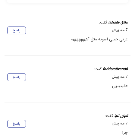
عشق فقطخدا
گفت:
7 ماه پیش
پاسخ
عربی خیلی آسونه مثل آههههههههه
fariderotivand6
گفت:
7 ماه پیش
پاسخ
عالیییییی
تنهای تنها
گفت:
7 ماه پیش
پاسخ
چرا