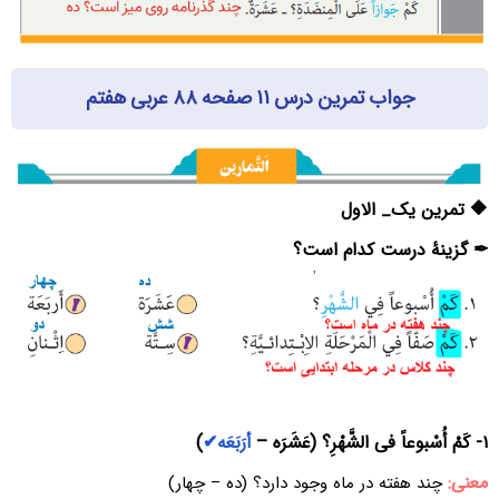
جواب تمرین درس ۱۱ صفحه ۸۸ عربی هفتم
🔶 تمرین یک_ الاول
✒ گزینۀ درست کدام است؟
۱- کَمْ أُسْبوعاً فی الشَّهْرِ؟ (عَشَرَه –
أرَبَعَه✔
)
معنی:
چند هفته در ماه وجود دارد؟ (ده – چهار)