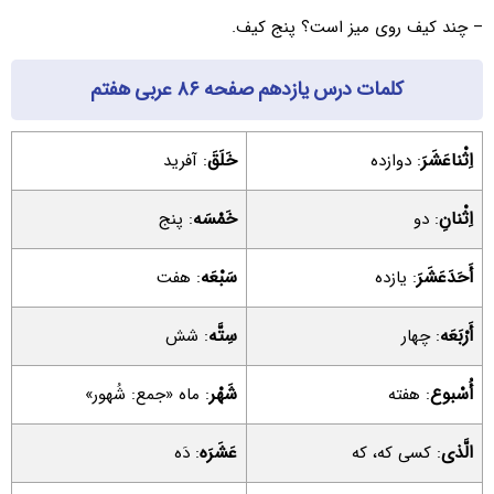
– چند کیف روی میز است؟ پنج کیف.
کلمات درس یازدهم صفحه ۸۶ عربی هفتم
اِثْناعَشَرَ
خَلَقَ
: دوازده
: آفرید
اِثْنانِ
خَمْسَه
: دو
: پنج
أَحَدَعَشَرَ
سَبْعَه
: یازده
: هفت
أَرْبَعَه
سِتَّه
: چهار
: شش
أُسْبوع
شَهْر
: هفته
: ماه «جمع: شُهور»
الَّذی
عَشَرَه
: کسی که، که
: دَه