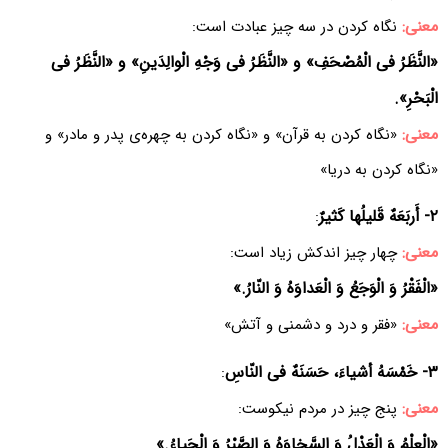
معنی:
نگاه کردن در سه چیز عبادت است:
«النَّظَرُ فی الْمُصْحَفِ» و «النَّظَرُ فی وَجْهِ الْوالِدَینِ» و «النَّظَرُ فی
الْبَحْرِ».
معنی:
«نگاه کردن به قرآن» و «نگاه کردن به چهره‌ی پدر و مادر» و
«نگاه کردن به دریا»
۲- أَربَعَهٌ قَلیلُها کَثیرٌ
:
معنی:
چهار چیز اندکش زیاد است:
«الْفَقْرُ وَ الْوَجَعُ وَ الْعَداوَهُ وَ النّارُ.»
معنی:
«فقر و درد و دشمنی و آتش»
۳- خَمْسَهُ أشیاءَ، حَسَنَهٌ فی النّاسِ
:
معنی:
پنج چیز در مردم نیکوست:
«الْعِلْمُ وَ الْعَدْلُ وَ السَّخاوَهُ وَ الصَّبْرُ وَ الْحَیاءُ.»