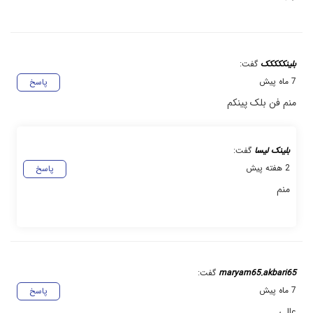
بلینککککک
گفت:
7 ماه پیش
پاسخ
منم فن بلک پینکم
بلینک لیسا
گفت:
2 هفته پیش
پاسخ
منم
maryam65.akbari65
گفت:
7 ماه پیش
پاسخ
عالی