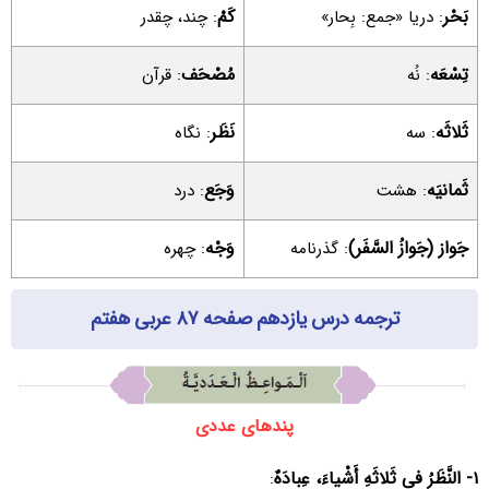
بَحْر
کَمْ
: دریا «جمع: بِحار»
: چند، چقدر
تِسْعَه
مُصْحَف
: نُه
: قرآن
ثَلاثَه
نَظَر
: سه
: نگاه
ثَمانیَه
وَجَع
: هشت
: درد
جَواز (جَوازُ السَّفَر)
وَجْه
: گذرنامه
: چهره
ترجمه درس یازدهم صفحه ۸۷ عربی هفتم
پندهای عددی
۱- النَّظَرُ فی ثَلاثَهِ أَشْیاءَ، عِبادَهٌ
: