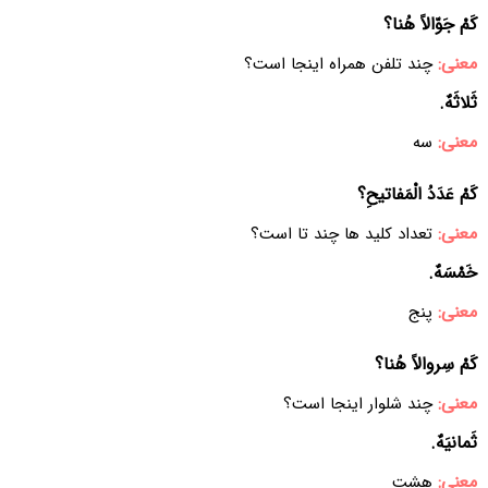
کَمْ جَوّالاً هُنا؟
معنی:
چند تلفن همراه اینجا است؟
ثَلاثَهٌ.
معنی:
سه
کَمْ عَدَدُ الْمَفاتیحِ؟
معنی:
تعداد کلید ها چند تا است؟
خَمْسَهٌ.
معنی:
پنج
کَمْ سِروالاً هُنا؟
معنی:
چند شلوار اینجا است؟
ثَمانیَهٌ.
معنی:
هشت