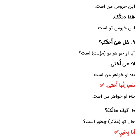
این خروس من است.
هَذا دیکُکَ.
این خروس تو است.
٩. هَل هیَ أُختُکِ؟
آیا او خواهر تو (مؤنث) است؟
لا؛ هیَ أُختی.
نه؛ او خواهر من است.
نَعَم؛ إنَّها أُختی. ✅
بله؛ او خواهر من است.
١٠. کَیفَ حالُکَ؟
حال تو (مذکر) چطور است؟
أنا بِخَیرٍ.✅