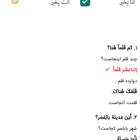
۱. کَم قَلَماً هُنا؟
چند قلم اینجاست؟
إثناعَشَرَ قَلَماً. ✅
دوازده قلم .
قَلَمُکَ هُناکَ.
قلمت آنجاست.
۲. أَینَ مَدینَهُ بابُلسَر؟
شهر بابلسر کجاست؟
إنَّها جَمیلَهٌ.