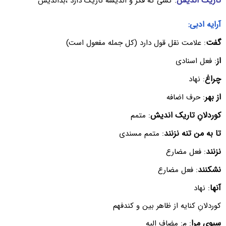
تاریک اندیش
: کسی که فکر و اندیشه تاریک دارد ،بداندیش
آرایه ادبی:
گفت
: علامت نقل قول دارد (کل جمله مفعول است)
از
: فعل اسنادی
چراغ
: نهاد
از بهر
: حرف اضافه
کوردلانِ تاریک اندیش
: متمم
تا به من تنه نزنند
: متمم مسندی
نزنند
: فعل مضارع
نشکنند
: فعل مضارع
آنها
: نهاد
کوردلانِ کنایه از ظاهر بین و کندفهم
سبوی مرا
: م: مضاف الیه