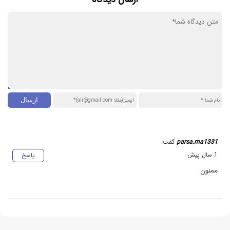
parsa.ma1331
گفت:
1 سال پیش
پاسخ
ممنون