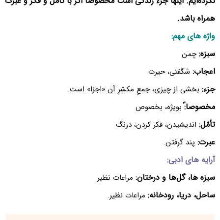
نکرده‌ایم. اینها جزء زندگی است مخصوصاً اگر با تأمّل و فکر و عبرت
همراه باشد.
واژه های مهم:
سبزه:
چمن
اعجاب:
شگفتی، حیرت
جزء:
بخشی از چیزی، جمعِ مکسّرِ آن «اجزا» است.
مخصوصا:ً
بویژه، بخصوص
تأمّل:
اندیشیدن، فکر کردن، درنگ
عبرت:
پند گرفتن.
آرایه های ادبی:
سبزه ها، گل‌ها و درختان:
مراعات نظیر
ساحل، دریا، رودخانه:
مراعات نظیر.