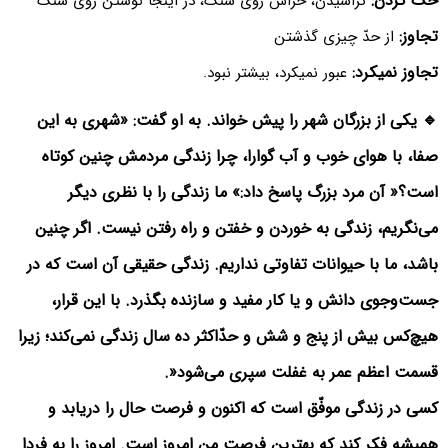
حک کردن:
تراشیدن، خراش روی سنگ، در اینجا نوشتن روی سنگ
تجاوز:
از حدّ چیزی گذشتن
تجاوز نمیکرد:
عبور نمیکرد، بیشتر نبود.
🔹 یکی از بزرگان شهر را پیش خواند. به او گفت: «شهری به این
صفا، با هوای خوب و آب گوارا، چرا زندگی مردمش چنین کوتاه
است؟« آن مرد بزرگ پاسخ داد:» ما زندگی را با نظری دیگر
می‌نگریم، زندگی به خوردن و خفتن و راه رفتن نیست. اگر چنین
باشد، ما با حیوانات تفاوتی نداریم. زندگی حقیقی آن است که در
جست‌وجوی دانش و یا کار مفید و سازنده بگذرد. با این قرار،
هیچ‌کس بیش از پنج و شش و حدّاکثر ده سال زندگی نمی‌کند؛ زیرا
قسمت اعظم عمر به غفلت سپری می‌شود«.
کسی در زندگی موفّق است که اکنون و فرصت حال را دریابد و
همیشه فکر کند که بهترین فرصت من امروز است. امروز را به فردا