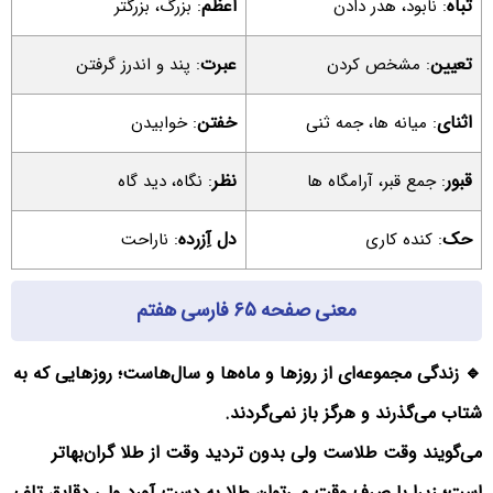
تباه
اعظم
: نابود، هدر دادن
: بزرگ، بزرگتر
تعیین
عبرت
: مشخص کردن
: پند و اندرز گرفتن
اثنای
خفتن
: میانه ها، جمه ثنی
: خوابیدن
قبور
نظر
: جمع قبر، آرامگاه ها
: نگاه، دید گاه
حک
دل آِزرده
: کنده کاری
: ناراحت
معنی صفحه ۶۵ فارسی هفتم
🔹 زندگی مجموعه‌ای از روزها و ماه‌ها و سال‌هاست؛ روزهایی که به
شتاب می‌گذرند و هرگز باز نمی‌گردند.
می‌گویند وقت طلاست ولی بدون تردید وقت از طلا گران‌بهاتر
است؛ زیرا با صرف وقت می‌توان طلا به دست آورد ولی دقایق تلف