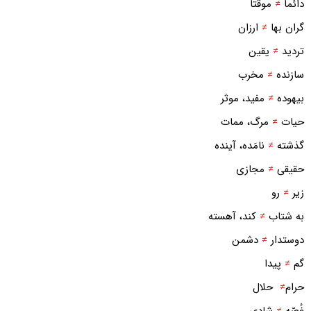
دائما
≠
موقتا
گران بها
≠
ارزان
تردید
≠
یقین
سازنده
≠
مخرب
بیهوده
≠
مفید، موثر
حیات
≠
مرگ، ممات
گذشته
≠
نامَده، آینده
حقیقی
≠
مجازی
زیر
≠
رو
به شتاب
≠
کند، آهسته
دوستدار
≠
دشمن
گم
≠
پیدا
حرام
≠
حلال
غُصّه
≠
شادی