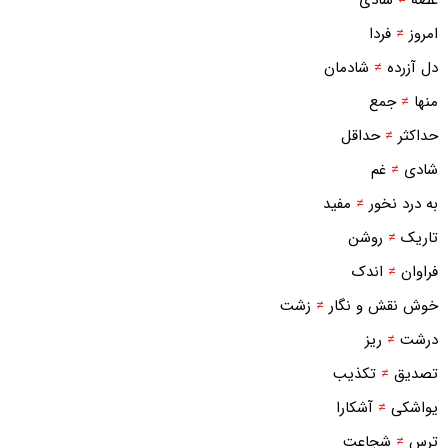
امروز
≠
فردا
دل آزرده
≠
شادمان
منها
≠
جمع
حداکثر
≠
حداقل
شادی
≠
غم
به درد نخور
≠
مفید
تاریک
≠
روشن
فراوان
≠
اندک
خوش نقش و نگار
≠
زشت
درشت
≠
ریز
تصدیق
≠
تکذیب
یواشکی
≠
آشکارا
ترس
≠
شجاعت