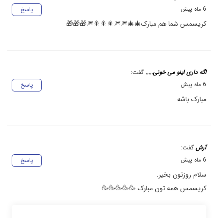
6 ماه پیش
پاسخ
کریسمس شما هم مبارک🎄🎄🎆🎆🎇🎇🎇🎆🎁🎁🎁
اگه داری اینو می خونی.....
گفت:
6 ماه پیش
پاسخ
مبارک باشه
آرش
گفت:
6 ماه پیش
پاسخ
سلام روزتون بخیر.
کریسمس همه تون مبارک 🥳🥳🥳🥳🥳