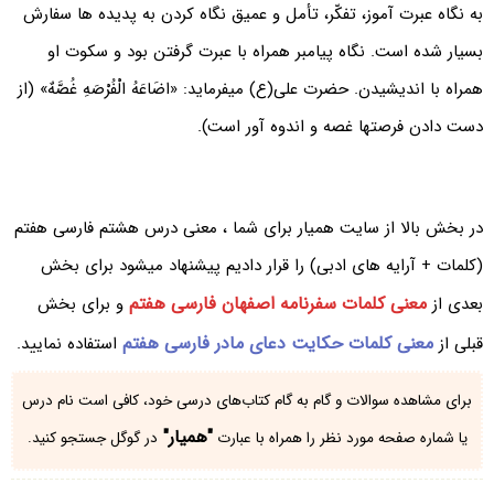
به نگاه عبرت آموز، تفکّر، تأمل و عمیق نگاه کردن به پدیده ها سفارش
بسیار شده است. نگاه پیامبر همراه با عبرت گرفتن بود و سکوت او
همراه با اندیشیدن. حضرت علی(ع) میفرماید: «اضَاعَهُ الْفُرْصَهِ غُصَّهٌ» (از
دست دادن فرصتها غصه و اندوه آور است).
در بخش بالا از سایت همیار برای شما ، معنی درس هشتم فارسی هفتم
(کلمات + آرایه های ادبی) را قرار دادیم پیشنهاد میشود برای بخش
معنی کلمات سفرنامه اصفهان فارسی هفتم
بعدی از
و برای بخش
معنی کلمات حکایت دعای مادر فارسی هفتم
قبلی از
استفاده نمایید.
برای مشاهده سوالات و گام به گام کتاب‌های درسی خود، کافی است نام درس
"همیار"
یا شماره صفحه مورد نظر را همراه با عبارت
در گوگل جستجو کنید.