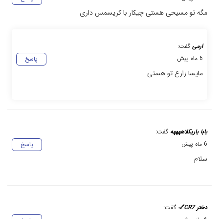
مگه تو مسیحی هستی چیکار با کریسمس داری
ارمی
گفت:
6 ماه پیش
پاسخ
مایسا زارع تو هستی
بابا باریکلاههههه
گفت:
6 ماه پیش
پاسخ
سلام
دختر CR7💅
گفت: