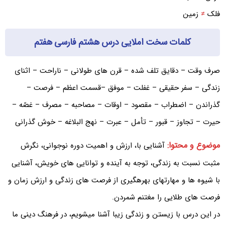
فلک
≠
زمین
کلمات سخت املایی درس هشتم فارسی هفتم
صرف وقت – دقایق تلف شده – قرن های طولانی – ناراحت – اثنای
زندگی – سفر حقیقی – غفلت – موفق –قسمت اعظم – فرصت –
گذراندن – اضطراب – مقصود – اوقات – مصاحبه – مصرف – غصّه –
حیرت – تجاوز – قبور – تأمل – عبرت – نهج البلاغه – خوش گذرانی
موضوع و محتوا:
آشنایی با، ارزش و اهمیت دوره نوجوانی، نگرش
مثبت نسبت به زندگی، توجه به آینده و توانایی های خویش، آشنایی
با شیوه ها و مهارتهای بهرهگیری از فرصت های زندگی و ارزش زمان و
فرصت های طلایی را مغتنم شمردن.
در این درس با زیستن و زندگی زیبا آشنا میشویم، در فرهنگ دینی ما