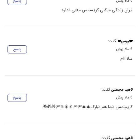
6 ماه پیش
پاسخ
ایران زندگی میکنی کریسمس معنی نداره
❤️رومن❤️
گفت:
6 ماه پیش
پاسخ
سلااااام
ناهید محسنی
گفت:
6 ماه پیش
پاسخ
کریسمس شما هم مبارک🎄🎄🎆🎆🎇🎇🎇🎆🎁🎁🎁
ناهید محسنی
گفت: