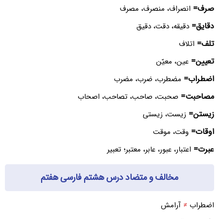
صرف=
انصراف، منصرف، مصرف
دقایق=
دقیقه، دقت، دقیق
تلف=
اتلاف
تعیین=
عین، معیّن
اضطراب=
مضطرب، ضرب، مضرب
مصاحبت=
صحبت، صاحب، تصاحب، اصحاب
زیستن=
زیست، زیستی
اوقات=
وقت، موقت
عبرت=
اعتبار، عبور، عابر، معتبر؛ تعبیر
مخالف و متضاد درس هشتم فارسی هفتم
اضطراب
≠
آرامش