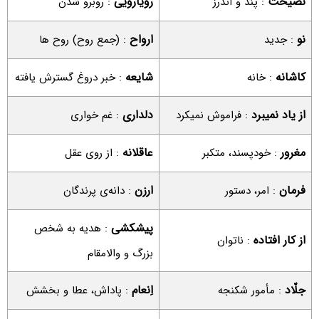
نصیحت
رویارویی
: پند و اندرز
: روبرو شدن
نو
ارواح
: جدید
: (جمع روح) روح ها
کاشانه
شایعه
: خانه
: خبر دروغ گسترش یافته
از یاد نمیبرد
دلداری
: فراموش نمیکرد
: غم خواری
مغرور
عاقلانه
: خودپسند، متکبر
: از روی عقل
فرمان
ارزن
: امر، دستور
: دانه‌ی پرندگان
پیشکشی
: هدیه به شخص
از کار افتاده
: ناتوان
بزرگ و والامقام
جلّاد
اِنعام
: مأمور شکنجه
: پاداش، عطا و بخشش