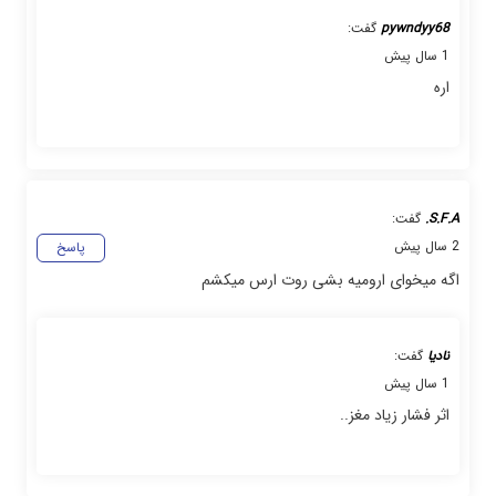
pywndyy68
گفت:
1 سال پیش
اره
S.F.A.
گفت:
2 سال پیش
پاسخ
اگه میخوای ارومیه بشی روت ارس میکشم
نادیا
گفت:
1 سال پیش
اثر فشار زیاد مغز..