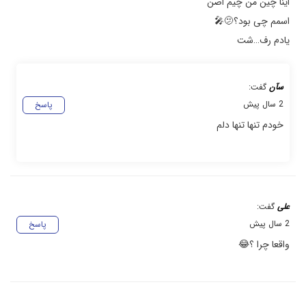
اینا چین من چیم اصن
اسمم چی بود؟🫤🎤
یادم رف…شت
سآن
گفت:
2 سال پیش
پاسخ
خودم تنها تنها دلم
علی
گفت:
2 سال پیش
پاسخ
واقعا چرا ؟😂