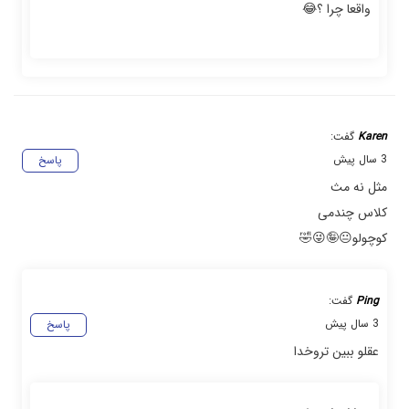
واقعا چرا ؟😂
Karen
گفت:
3 سال پیش
پاسخ
مثل نه مث
کلاس چندمی
کوچولو😐🤪😜🤣
Ping
گفت:
3 سال پیش
پاسخ
عقلو ببین تروخدا