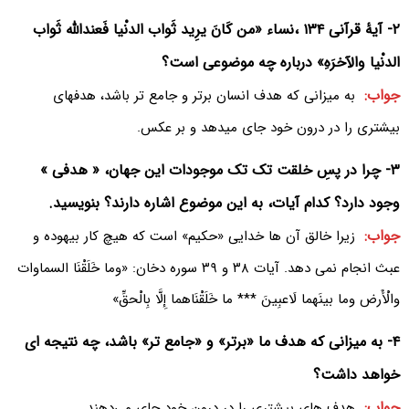
۲- آیۀ قرآنی ۱۳۴ ،نساء «من کَانَ یرِید ثَواب الدنْیا فَعنداللّه ثَواب
الدنْیا والآخرَهِ» درباره چه موضوعی است؟
جواب:
به میزانی که هدف انسان برتر و جامع تر باشد، هدفهای
بیشتری را در درون خود جای میدهد و بر عکس.
۳- چرا در پسِ خلقت تک تک موجودات این جهان، « هدفی »
وجود دارد؟ کدام آیات، به این موضوع اشاره دارند؟ بنویسید.
جواب:
زیرا خالق آن ها خدایی «حکیم» است که هیچ کار بیهوده و
عبث انجام نمی دهد. آیات ۳۸ و ۳۹ سوره دخان: «وما خَلَقْنَا السماوات
والْأَرض وما بینَهما لَاعبِینَ *** ما خَلَقْنَاهما إِلَّا بِالْحقِّ»
۴- به میزانی که هدف ما «برتر» و «جامع تر» باشد، چه نتیجه ای
خواهد داشت؟
جواب:
هدف های بیشتری را در درون خود جای می‌دهند.