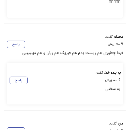
👍🏼👍🏼😢
محدثه
گفت:
9 ماه پیش
پاسخ
فردا چطوری هم زیست بدم هم فیزیک هم زبان و هم دینییییی
یه بنده خدا
گفت:
9 ماه پیش
پاسخ
به سختی
من:
گفت: