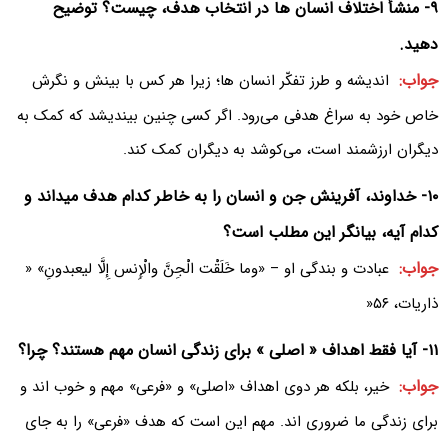
۹- منشأ اختلاف انسان ها در انتخاب هدف، چیست؟ توضیح
دهید.
جواب:
اندیشه و طرز تفکّر انسان ها؛ زیرا هر کس با بینش و نگرش
خاص خود به سراغ هدفی می‌رود. اگر کسی چنین بیندیشد که کمک به
دیگران ارزشمند است، می‌کوشد به دیگران کمک کند.
۱۰- خداوند، آفرینش جن و انسان را به خاطر کدام هدف میداند و
کدام آیه، بیانگر این مطلب است؟
جواب:
عبادت و بندگی او – «وما خَلَقْت الْجِنَّ والْإِنس إِلَّا لیعبدونِ» «
ذاریات، ۵۶«
۱۱- آیا فقط اهداف « اصلی » برای زندگی انسان مهم هستند؟ چرا؟
جواب:
خیر، بلکه هر دوی اهداف «اصلی» و «فرعی» مهم و خوب اند و
برای زندگی ما ضروری اند. مهم این است که هدف «فرعی» را به جای