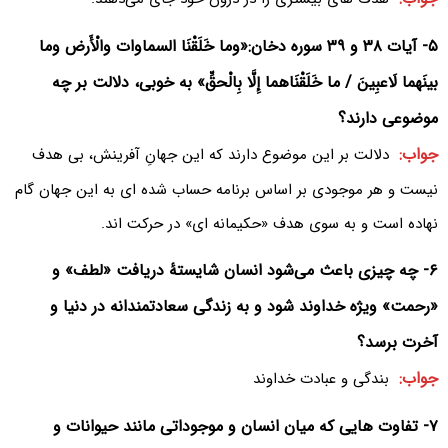
۵- آیات ۳۸ و ۳۹ سوره دخان:«وما خَلَقْنَا السماوات والْأَرض وما
بینَهما لَاعبِینَ / ما خَلَقْنَاهما إِلَّا بِالْحقِّ» به خوبی، دلالت بر چه
موضوعی دارند؟
جواب:
دلالت بر این موضوع دارند که این جهانِ آفرینش، بی هدف
نیست و هر موجودی بر اساس برنامه حساب شده ای به این جهان گام
نهاده است و به سوی هدف «حکیمانه ای» در حرکت اند.
۶- چه چیزی باعث می‌‌شود انسان شایستۀ دریافت «لطف» و
«رحمت» ویژه خداوند شود و به زندگی سعادتمندانه در دنیا و
آخرت برسد؟
جواب:
بندگی و عبادت خداوند
۷- تفاوت هایی که میان انسان و موجوداتی مانند حیوانات و