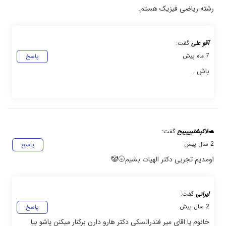
رشته ریاضی فیزیک هستم.
آقو علی
گفت:
7 ماه پیش
پاسخ
باش .
🐢لاکپشتیییییح
گفت:
2 سال پیش
پاسخ
اومدیم تجربی دکتر الهیات بشیم🌝🤡
ایرانی
گفت:
2 سال پیش
پاسخ
خانوم یا اقای میر فندرالسکی دکتر هارو دارن برکنار میکنن پاشو بیا