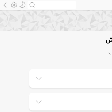
زش
ید
✓
✓