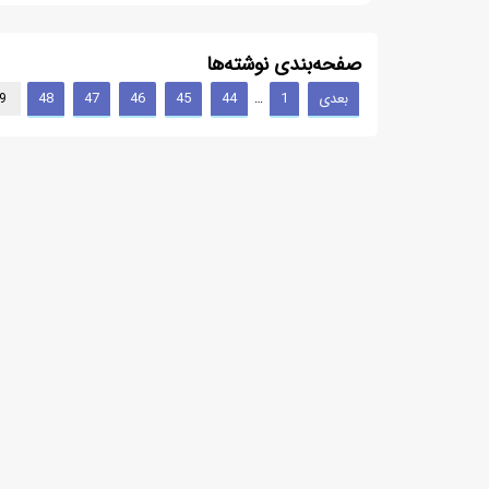
صفحه‌بندی نوشته‌ها
بعدی
1
44
45
46
47
48
9
…