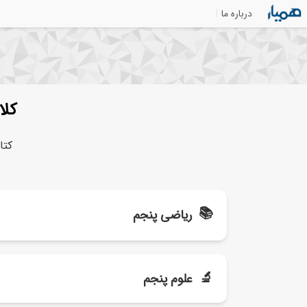
درباره ما
کلا
کتا
📚
ریاضی پنجم
گام به گام ریاضی پنجم + ویدیو
🔬
علوم پنجم
نمونه سوال ریاضی پنجم فصل به فصل