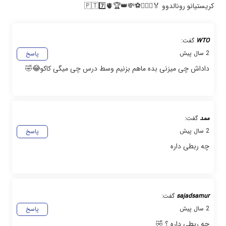
کریستیانو رونالدوو 🏅👩‍❤️‍👨⚽💸👑🏆🇵🇹7️⃣🫀
WTO
گفت:
2 سال پیش
پاسخ
داداش چی میزنی بده ماهم بزنیم وسط درس چی میگی کاکو😂🤣
ممد
گفت:
2 سال پیش
پاسخ
چه ربطی داره
sajadsamur
گفت:
2 سال پیش
پاسخ
چه ربطی داره ؟ 🤣