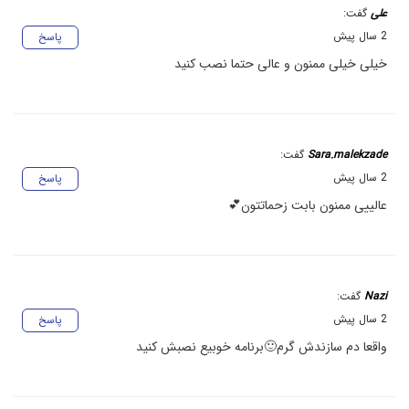
علی
گفت:
2 سال پیش
پاسخ
خیلی خیلی ممنون و عالی حتما نصب کنید
Sara.malekzade
گفت:
2 سال پیش
پاسخ
عالییی ممنون بابت زحماتتون💕
Nazi
گفت:
2 سال پیش
پاسخ
واقعا دم سازندش گرم🙂برنامه خوبیع نصبش کنید