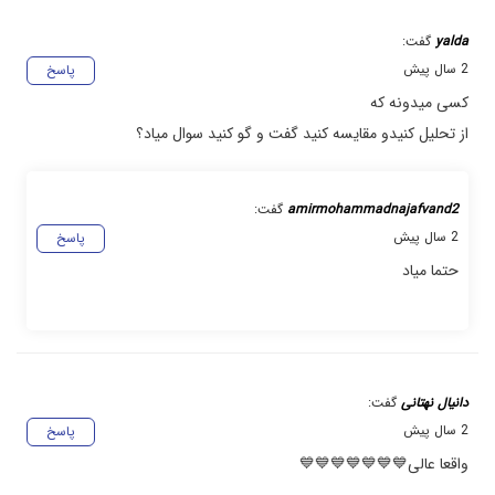
yalda
گفت:
2 سال پیش
پاسخ
کسی میدونه که
از تحلیل کنیدو مقایسه کنید گفت و گو کنید سوال میاد؟
amirmohammadnajafvand2
گفت:
2 سال پیش
پاسخ
حتما میاد
دانیال نهتانی
گفت:
2 سال پیش
پاسخ
واقعا عالی💙💙💙💙💙💙💙