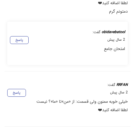
لطفا اضافه کنید❤️
دمتونم گرم
obidavebatool
گفت:
2 سال پیش
پاسخ
امتحان جامع
RRFAN
گفت:
2 سال پیش
پاسخ
خیلی خوبه ممنون ولی قسمت: از «من»تا «ما»؟ نیست
لطفا اضافه کنید❤️